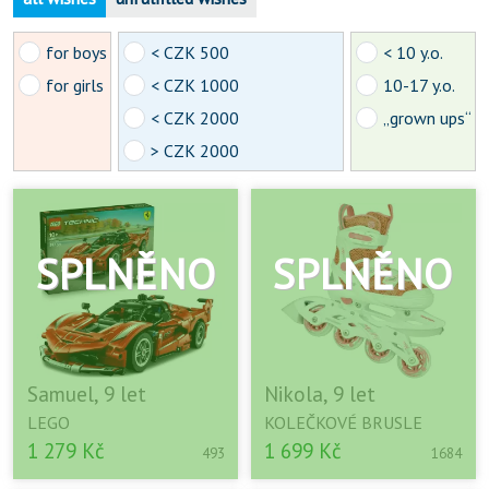
for boys
< CZK 500
< 10 y.o.
for girls
< CZK 1000
10-17 y.o.
< CZK 2000
„grown ups“
> CZK 2000
Samuel, 9 let
Nikola, 9 let
LEGO
KOLEČKOVÉ BRUSLE
1 279 Kč
1 699 Kč
493
1684