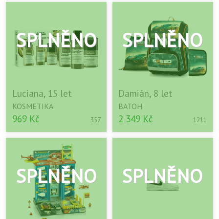
Luciana, 15 let
Damián, 8 let
KOSMETIKA
BATOH
969 Kč
2 349 Kč
357
1211