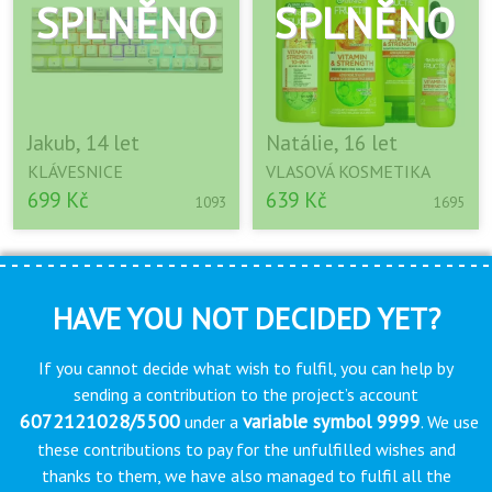
Jakub, 14 let
Natálie, 16 let
KLÁVESNICE
VLASOVÁ KOSMETIKA
699 Kč
639 Kč
1093
1695
HAVE YOU NOT DECIDED YET?
If you cannot decide what wish to fulfil, you can help by
sending a contribution to the project’s account
6072121028/5500
variable symbol 9999
under a
. We use
these contributions to pay for the unfulfilled wishes and
thanks to them, we have also managed to fulfil all the