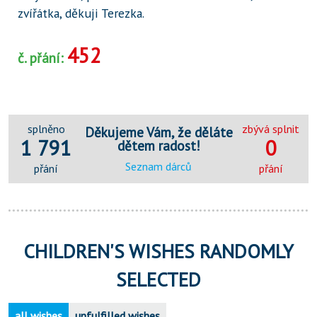
zvířátka, děkuji Terezka.
452
č. přání:
splněno
zbývá splnit
Děkujeme Vám, že děláte
1 791
0
dětem radost!
Seznam dárců
přání
přání
CHILDREN'S WISHES RANDOMLY
SELECTED
all wishes
unfulfilled wishes