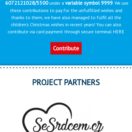
6072121028/5500
variable symbol 9999
under a
. We use
these contributions to pay for the unfulfilled wishes and
thanks to them, we have also managed to fulfil all the
children’s Christmas wishes in recent years! You can also
contribute via card payment through secure terminal HERE
Contribute
PROJECT PARTNERS