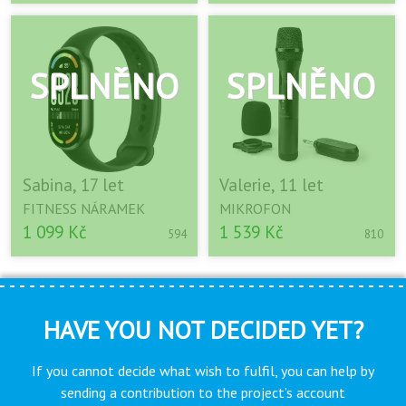
Sabina, 17 let
Valerie, 11 let
FITNESS NÁRAMEK
MIKROFON
1 099 Kč
1 539 Kč
594
810
HAVE YOU NOT DECIDED YET?
If you cannot decide what wish to fulfil, you can help by
sending a contribution to the project’s account