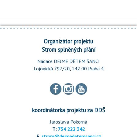
Organizátor projektu
Strom splněných přání
Nadace DEJME DĚTEM ŠANCI
Lojovická 797/20, 142 00 Praha 4
koordinátorka projektu za DDŠ
Jaroslava Pokorná
T:
734 222 342
E:
strom@dejmedetemsanci.cz