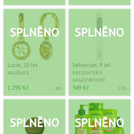
Lucie, 20 let
Sebastian, 9 let
NÁUŠNICE
PREZENTÉR S
UKAZOVÁTKEM
1 290 Kč
349 Kč
805
1335