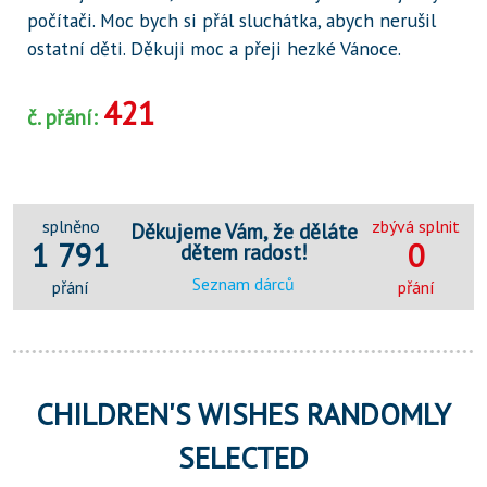
počítači. Moc bych si přál sluchátka, abych nerušil
ostatní děti. Děkuji moc a přeji hezké Vánoce.
421
č. přání:
splněno
zbývá splnit
Děkujeme Vám, že děláte
1 791
0
dětem radost!
Seznam dárců
přání
přání
CHILDREN'S WISHES RANDOMLY
SELECTED