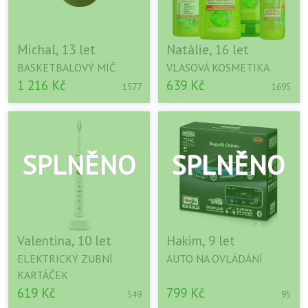
Michal, 13 let
Natálie, 16 let
BASKETBALOVÝ MÍČ
VLASOVÁ KOSMETIKA
1 216 Kč
639 Kč
1577
1695
Valentina, 10 let
Hakim, 9 let
ELEKTRICKÝ ZUBNÍ
AUTO NA OVLÁDÁNÍ
KARTÁČEK
619 Kč
799 Kč
549
95