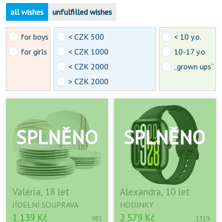
all wishes
unfulfilled wishes
for boys
< CZK 500
< 10 y.o.
for girls
< CZK 1000
10-17 y.o.
< CZK 2000
„grown ups“
> CZK 2000
Valéria, 18 let
Alexandra, 10 let
JÍDELNÍ SOUPRAVA
HODINKY
1 139 Kč
2 579 Kč
985
1319