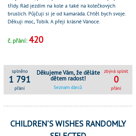
třídy. Rád jezdím na kole a také na kolečkových
bruslích. Půjčuji si je od kamaráda. Chtěl bych svoje.
Děkuji moc, Tobík. A přeji krásné Vánoce.
420
č. přání:
splněno
zbývá splnit
Děkujeme Vám, že děláte
1 791
0
dětem radost!
Seznam dárců
přání
přání
CHILDREN'S WISHES RANDOMLY
SELECTED