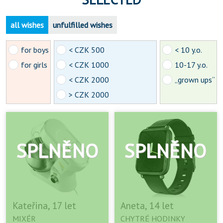
all wishes
unfulfilled wishes
for boys
< CZK 500
< 10 y.o.
for girls
< CZK 1000
10-17 y.o.
< CZK 2000
„grown ups“
> CZK 2000
Kateřina, 17 let
Aneta, 14 let
MIXÉR
CHYTRÉ HODINKY