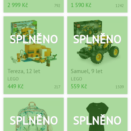
2 999 Kč
1 590 Kč
792
1242
Tereza, 12 let
Samuel, 9 let
LEGO
LEGO
449 Kč
559 Kč
217
1509