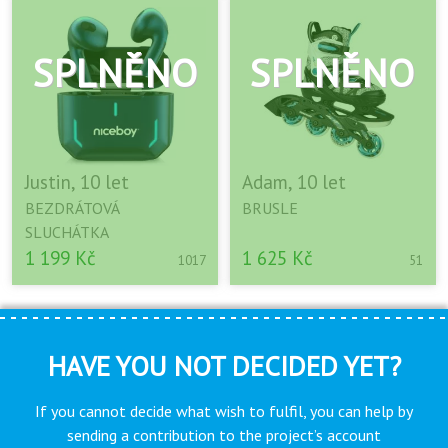
Justin, 10 let
Adam, 10 let
BEZDRÁTOVÁ
BRUSLE
SLUCHÁTKA
1 199 Kč
1 625 Kč
1017
51
HAVE YOU NOT DECIDED YET?
If you cannot decide what wish to fulfil, you can help by
sending a contribution to the project’s account