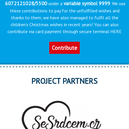
6072121028/5500
variable symbol 9999
under a
. We use
these contributions to pay for the unfulfilled wishes and
thanks to them, we have also managed to fulfil all the
children’s Christmas wishes in recent years! You can also
contribute via card payment through secure terminal HERE
Contribute
PROJECT PARTNERS