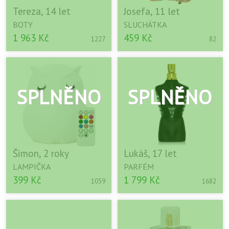
Tereza, 14 let
Josefa, 11 let
BOTY
SLUCHÁTKA
1 963 Kč
459 Kč
1227
82
Šimon, 2 roky
Lukáš, 17 let
LAMPIČKA
PARFÉM
399 Kč
1 799 Kč
1059
1682