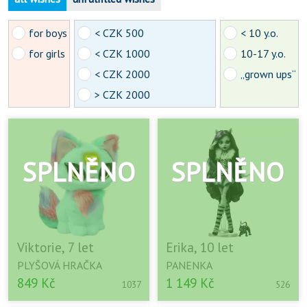
for boys
< CZK 500
< 10 y.o.
for girls
< CZK 1000
10-17 y.o.
< CZK 2000
„grown ups“
> CZK 2000
Viktorie, 7 let
Erika, 10 let
PLYŠOVÁ HRAČKA
PANENKA
849 Kč
1 149 Kč
1037
526