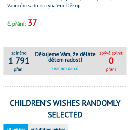
Vánocům sadu na rybaření. Děkuji
37
č. přání:
splněno
zbývá splnit
Děkujeme Vám, že děláte
1 791
0
dětem radost!
Seznam dárců
přání
přání
CHILDREN'S WISHES RANDOMLY
SELECTED
all wishes
unfulfilled wishes