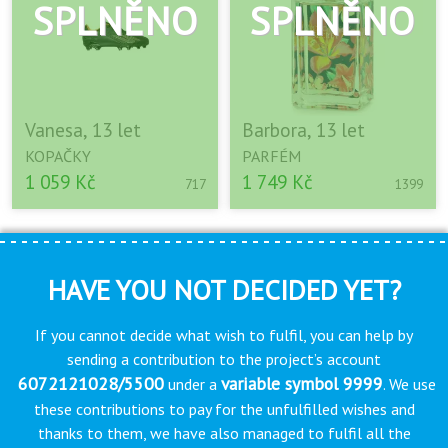
Vanesa, 13 let
Barbora, 13 let
KOPAČKY
PARFÉM
1 059 Kč
1 749 Kč
717
1399
HAVE YOU NOT DECIDED YET?
If you cannot decide what wish to fulfil, you can help by
sending a contribution to the project’s account
6072121028/5500
variable symbol 9999
under a
. We use
these contributions to pay for the unfulfilled wishes and
thanks to them, we have also managed to fulfil all the