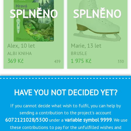
Alex, 10 let
Marie, 13 let
ALBI KNIHA
BRUSLE
369 Kč
1 975 Kč
439
330
HAVE YOU NOT DECIDED YET?
If you cannot decide what wish to fulfil, you can help by
sending a contribution to the project’s account
6072121028/5500
variable symbol 9999
under a
. We use
these contributions to pay for the unfulfilled wishes and