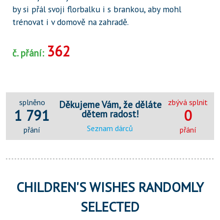
by si přál svoji florbalku i s brankou, aby mohl
trénovat i v domově na zahradě.
362
č. přání:
splněno
zbývá splnit
Děkujeme Vám, že děláte
1 791
0
dětem radost!
Seznam dárců
přání
přání
CHILDREN'S WISHES RANDOMLY
SELECTED