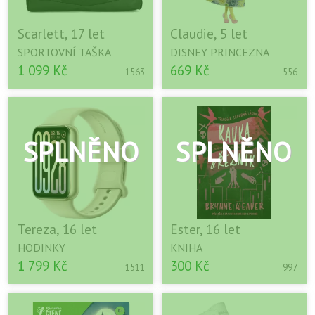
Scarlett, 17 let
Claudie, 5 let
SPORTOVNÍ TAŠKA
DISNEY PRINCEZNA
1 099 Kč
669 Kč
1563
556
Tereza, 16 let
Ester, 16 let
HODINKY
KNIHA
1 799 Kč
300 Kč
1511
997