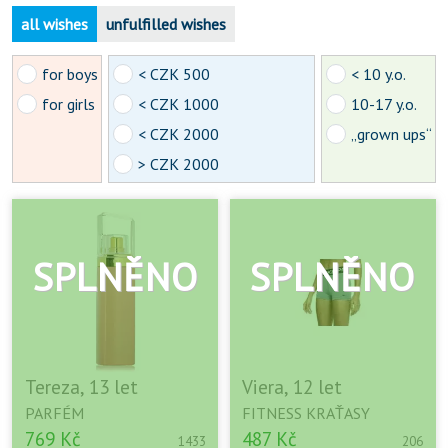
all wishes
unfulfilled wishes
for boys
< CZK 500
< 10 y.o.
for girls
< CZK 1000
10-17 y.o.
< CZK 2000
„grown ups“
> CZK 2000
Tereza, 13 let
Viera, 12 let
PARFÉM
FITNESS KRAŤASY
769 Kč
487 Kč
1433
206