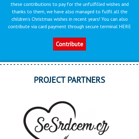
these contributions to pay for the unfulfilled wishes and
thanks to them, we have also managed to fulfil all the
children’s Christmas wishes in recent years! You can also
contribute via card payment through secure terminal HERE
Contribute
PROJECT PARTNERS