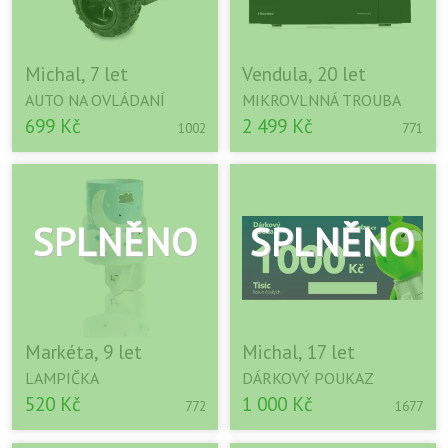
Michal, 7 let
Vendula, 20 let
AUTO NA OVLÁDANÍ
MIKROVLNNÁ TROUBA
699 Kč
2 499 Kč
1002
771
Markéta, 9 let
Michal, 17 let
LAMPIČKA
DÁRKOVÝ POUKAZ
520 Kč
1 000 Kč
772
1677