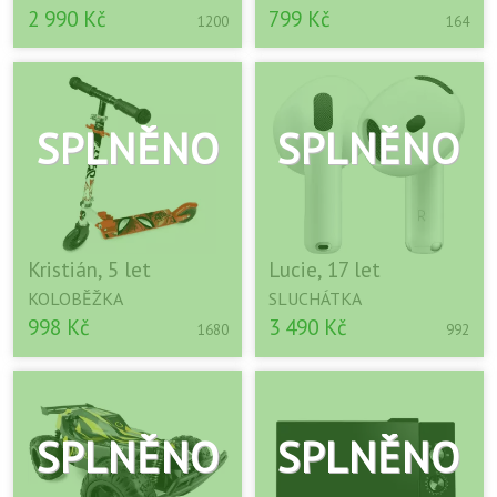
2 990 Kč
799 Kč
1200
164
Kristián, 5 let
Lucie, 17 let
KOLOBĚŽKA
SLUCHÁTKA
998 Kč
3 490 Kč
1680
992