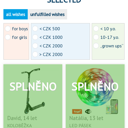
all wishes
unfulfilled wishes
for boys
< CZK 500
< 10 y.o.
for girls
< CZK 1000
10-17 y.o.
< CZK 2000
„grown ups“
> CZK 2000
David, 14 let
Natália, 13 let
KOLOBĚŽKA
LED PÁSEK