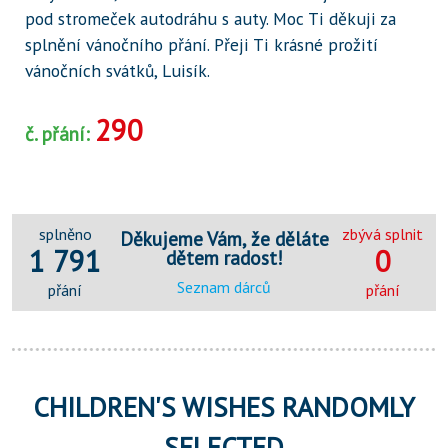
pod stromeček autodráhu s auty. Moc Ti děkuji za
splnění vánočního přání. Přeji Ti krásné prožití
vánočních svátků, Luisík.
290
č. přání:
splněno
zbývá splnit
Děkujeme Vám, že děláte
1 791
0
dětem radost!
Seznam dárců
přání
přání
CHILDREN'S WISHES RANDOMLY
SELECTED