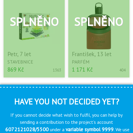
Petr, 7 let
František, 13 let
STAVEBNICE
PARFÉM
869 Kč
1 171 Kč
1363
404
HAVE YOU NOT DECIDED YET?
If you cannot decide what wish to fulfil, you can help by
sending a contribution to the project’s account
6072121028/5500
variable symbol 9999
under a
. We use