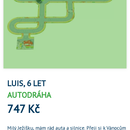
LUIS, 6 LET
AUTODRÁHA
747 Kč
Milý Ježíšku, mám rád auta a silnice. Přeji si k Vánocům