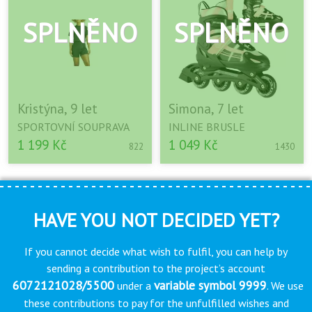
Kristýna, 9 let
Simona, 7 let
SPORTOVNÍ SOUPRAVA
INLINE BRUSLE
1 199 Kč
1 049 Kč
822
1430
HAVE YOU NOT DECIDED YET?
If you cannot decide what wish to fulfil, you can help by
sending a contribution to the project’s account
6072121028/5500
variable symbol 9999
under a
. We use
these contributions to pay for the unfulfilled wishes and