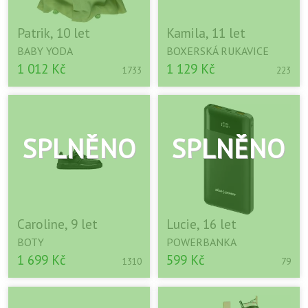
Patrik, 10 let
Kamila, 11 let
BABY YODA
BOXERSKÁ RUKAVICE
1 012 Kč
1 129 Kč
1733
223
Caroline, 9 let
Lucie, 16 let
BOTY
POWERBANKA
1 699 Kč
599 Kč
1310
79