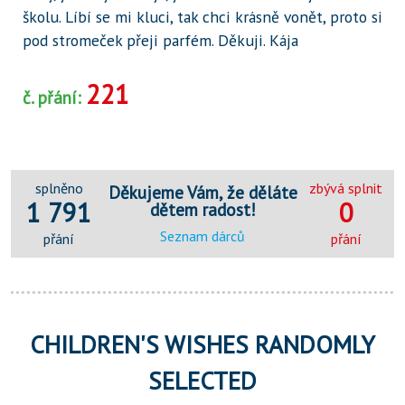
školu. Líbí se mi kluci, tak chci krásně vonět, proto si
pod stromeček přeji parfém. Děkuji. Kája
221
č. přání:
splněno
zbývá splnit
Děkujeme Vám, že děláte
1 791
0
dětem radost!
Seznam dárců
přání
přání
CHILDREN'S WISHES RANDOMLY
SELECTED