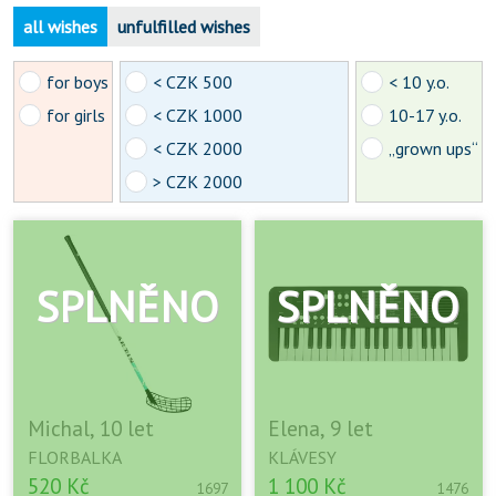
all wishes
unfulfilled wishes
for boys
< CZK 500
< 10 y.o.
for girls
< CZK 1000
10-17 y.o.
< CZK 2000
„grown ups“
> CZK 2000
Michal, 10 let
Elena, 9 let
FLORBALKA
KLÁVESY
520 Kč
1 100 Kč
1697
1476