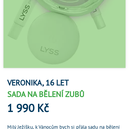
VERONIKA, 16 LET
SADA NA BĚLENÍ ZUBŮ
1 990 Kč
Milý Ježíšku, k Vánocům bych si přála sadu na bělení