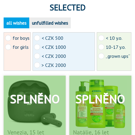
SELECTED
all wishes
unfulfilled wishes
for boys
< CZK 500
< 10 y.o.
for girls
< CZK 1000
10-17 y.o.
< CZK 2000
„grown ups“
> CZK 2000
Venezia, 15 let
Natálie, 16 let