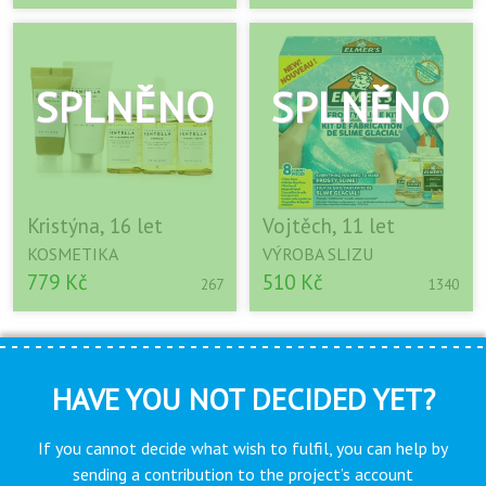
Kristýna, 16 let
Vojtěch, 11 let
KOSMETIKA
VÝROBA SLIZU
779 Kč
510 Kč
267
1340
HAVE YOU NOT DECIDED YET?
If you cannot decide what wish to fulfil, you can help by
sending a contribution to the project’s account