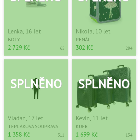
Lenka, 16 let
Nikola, 10 let
BOTY
PENÁL
2 729 Kč
302 Kč
65
284
Vladan, 17 let
Kevin, 11 let
TEPLÁKOVÁ SOUPRAVA
KUFR
1 358 Kč
1 699 Kč
311
134