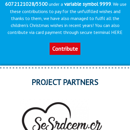
6072121028/5500
variable symbol 9999
under a
. We use
these contributions to pay for the unfulfilled wishes and
thanks to them, we have also managed to fulfil all the
children’s Christmas wishes in recent years! You can also
contribute via card payment through secure terminal HERE
Contribute
PROJECT PARTNERS