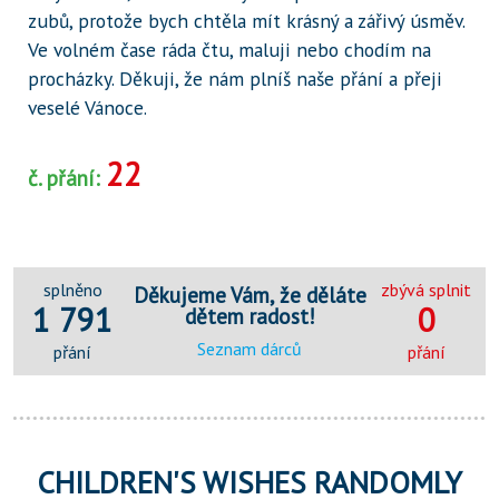
zubů, protože bych chtěla mít krásný a zářivý úsměv.
Ve volném čase ráda čtu, maluji nebo chodím na
procházky. Děkuji, že nám plníš naše přání a přeji
veselé Vánoce.
22
č. přání:
splněno
zbývá splnit
Děkujeme Vám, že děláte
1 791
0
dětem radost!
Seznam dárců
přání
přání
CHILDREN'S WISHES RANDOMLY