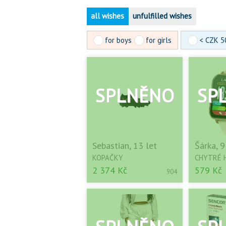
all wishes
unfulfilled wishes
for boys
for girls
< CZK 5
Sebastian, 13 let
Šárka, 9
KOPAČKY
CHYTRÉ 
2 374 Kč
579 Kč
904