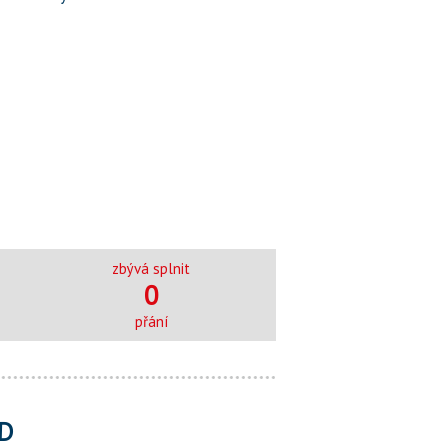
zbývá splnit
0
přání
D