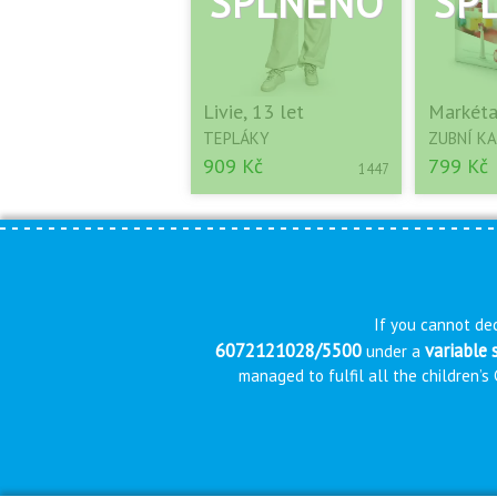
Livie, 13 let
Markéta
TEPLÁKY
ZUBNÍ K
909 Kč
799 Kč
1447
If you cannot dec
6072121028/5500
variable
under a
managed to fulfil all the children’