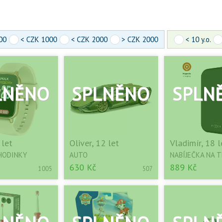
00
< CZK 1000
< CZK 2000
> CZK 2000
< 10 y.o.
 let
Oliver, 12 let
Vladimír, 18 l
HODINKY
AUTO
NABÍJEČKA NA 
630 Kč
889 Kč
1005
507