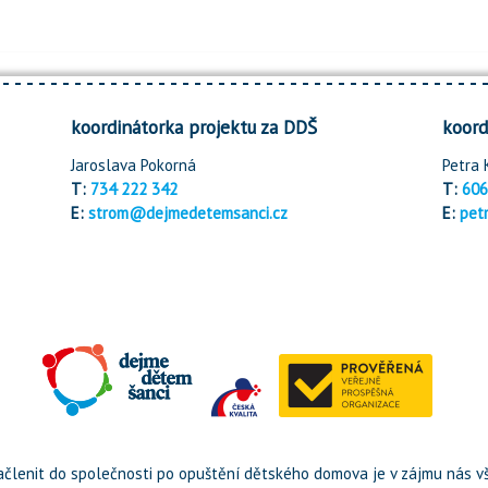
koordinátorka projektu za DDŠ
koord
Jaroslava Pokorná
Petra 
T:
734 222 342
T:
606
E:
strom@dejmedetemsanci.cz
E:
pet
členit do společnosti po opuštění dětského domova je v zájmu nás vš