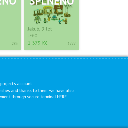
Jakub, 9 let
LEGO
1 379 Kč
283
1777
 project’s account
 wishes and thanks to them, we have also
payment through secure terminal HERE