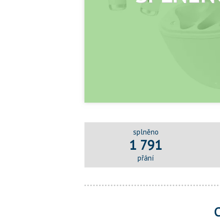
splněno
1 791
přání