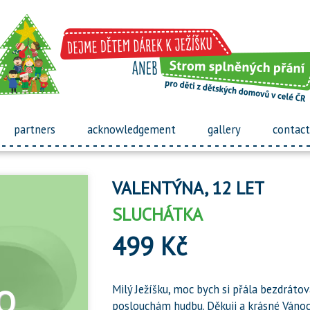
partners
acknowledgement
gallery
contact
VALENTÝNA, 12 LET
SLUCHÁTKA
499 Kč
Milý Ježíšku, moc bych si přála bezdráto
poslouchám hudbu. Děkuji a krásné Vánoc