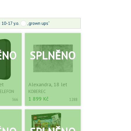
10-17 y.o.
„grown ups“
et
Alexandra, 18 let
TELEFON
KOBEREC
1 899 Kč
366
1288