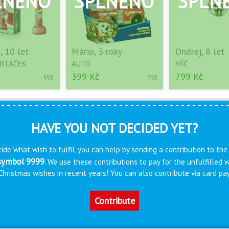
, 10 let
Mário, 3 roky
Ondrej, 8 let
ARTÁČEK
AUTO
MÍČ
399 Kč
799 Kč
598
298
HAVE YOU NOT DECIDED YET?
ide what wish to fulfil, you can help by sending a contribution to the
 symbol 9999
. We use these contributions to pay for the unfulfilled
s Christmas wishes in recent years! You can also contribute via card 
Contribute