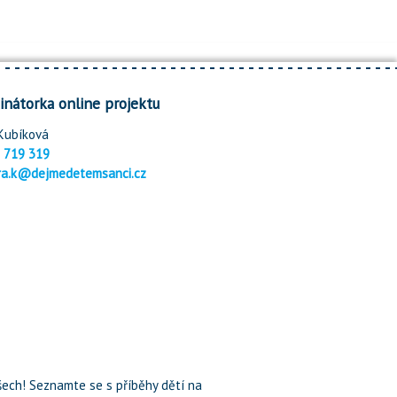
inátorka online projektu
Kubíková
 719 319
ra.k@dejmedetemsanci.cz
ech! Seznamte se s příběhy dětí na