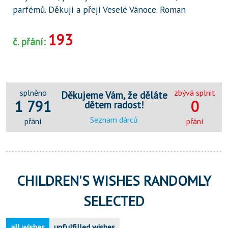
parfémů. Děkuji a přeji Veselé Vánoce. Roman
193
č. přání:
splněno
zbývá splnit
Děkujeme Vám, že děláte
1 791
0
dětem radost!
Seznam dárců
přání
přání
CHILDREN'S WISHES RANDOMLY
SELECTED
all wishes
unfulfilled wishes