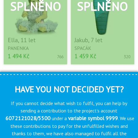
Ella, 11 let
Jakub, 7 let
PANENKA
SPACÁK
1 494 Kč
1 459 Kč
766
320
HAVE YOU NOT DECIDED YET?
If you cannot decide what wish to fulfil, you can help by
sending a contribution to the project’s account
6072121028/5500
variable symbol 9999
under a
. We use
these contributions to pay for the unfulfilled wishes and
thanks to them, we have also managed to fulfil all the