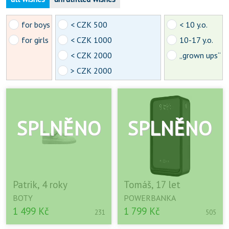
for boys
< CZK 500
< 10 y.o.
for girls
< CZK 1000
10-17 y.o.
< CZK 2000
„grown ups“
> CZK 2000
Patrik, 4 roky
Tomáš, 17 let
BOTY
POWERBANKA
1 499 Kč
1 799 Kč
231
505