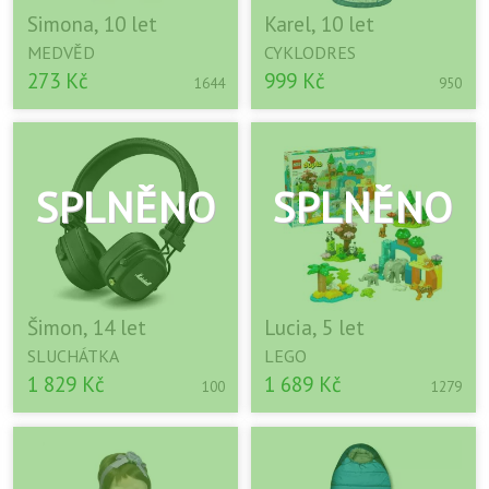
Simona, 10 let
Karel, 10 let
MEDVĚD
CYKLODRES
273 Kč
999 Kč
1644
950
Šimon, 14 let
Lucia, 5 let
SLUCHÁTKA
LEGO
1 829 Kč
1 689 Kč
100
1279