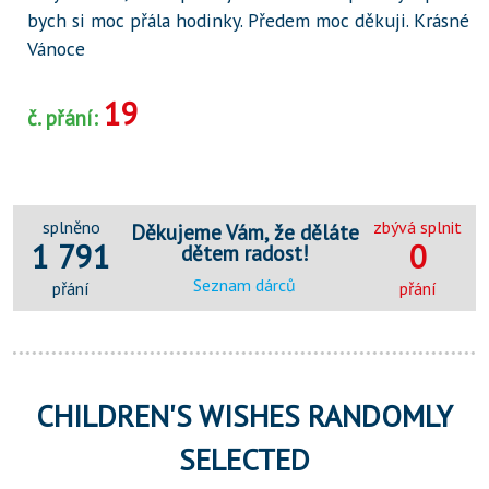
bych si moc přála hodinky. Předem moc děkuji. Krásné
Vánoce
19
č. přání:
splněno
zbývá splnit
Děkujeme Vám, že děláte
1 791
0
dětem radost!
Seznam dárců
přání
přání
CHILDREN'S WISHES RANDOMLY
SELECTED