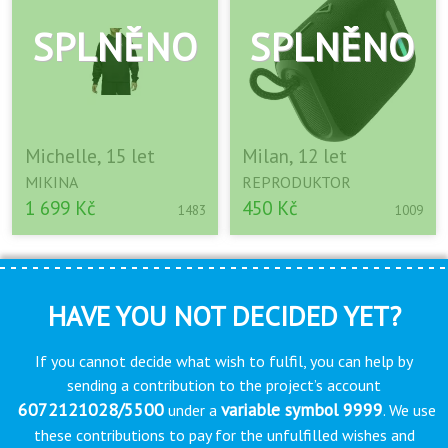
Michelle, 15 let
Milan, 12 let
MIKINA
REPRODUKTOR
1 699 Kč
450 Kč
1483
1009
HAVE YOU NOT DECIDED YET?
If you cannot decide what wish to fulfil, you can help by
sending a contribution to the project’s account
6072121028/5500
variable symbol 9999
under a
. We use
these contributions to pay for the unfulfilled wishes and