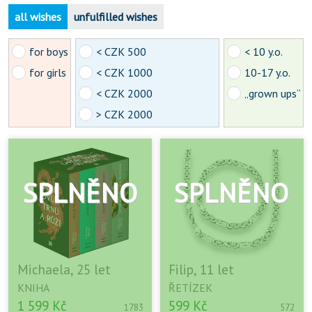
all wishes
unfulfilled wishes
for boys
< CZK 500
< 10 y.o.
for girls
< CZK 1000
10-17 y.o.
< CZK 2000
„grown ups“
> CZK 2000
Michaela, 25 let
Filip, 11 let
KNIHA
ŘETÍZEK
1 599 Kč
599 Kč
1783
572