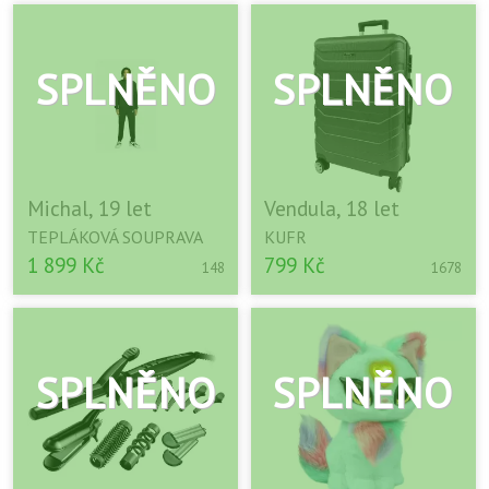
Michal, 19 let
Vendula, 18 let
TEPLÁKOVÁ SOUPRAVA
KUFR
1 899 Kč
799 Kč
148
1678