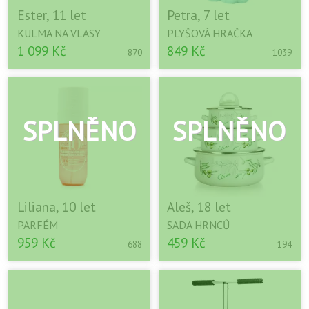
Ester, 11 let
Petra, 7 let
KULMA NA VLASY
PLYŠOVÁ HRAČKA
1 099 Kč
849 Kč
870
1039
Liliana, 10 let
Aleš, 18 let
PARFÉM
SADA HRNCŮ
959 Kč
459 Kč
688
194