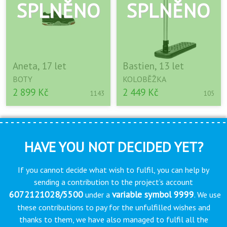
Aneta, 17 let
Bastien, 13 let
BOTY
KOLOBĚŽKA
2 899 Kč
2 449 Kč
1143
105
HAVE YOU NOT DECIDED YET?
If you cannot decide what wish to fulfil, you can help by
sending a contribution to the project’s account
6072121028/5500
variable symbol 9999
under a
. We use
these contributions to pay for the unfulfilled wishes and
thanks to them, we have also managed to fulfil all the