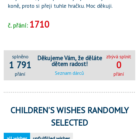
koně, proto si přeji tuhle hračku. Moc děkuji.
1710
č. přání:
splněno
zbývá splnit
Děkujeme Vám, že děláte
1 791
0
dětem radost!
Seznam dárců
přání
přání
CHILDREN'S WISHES RANDOMLY
SELECTED
all wishes
unfulfilled wishes