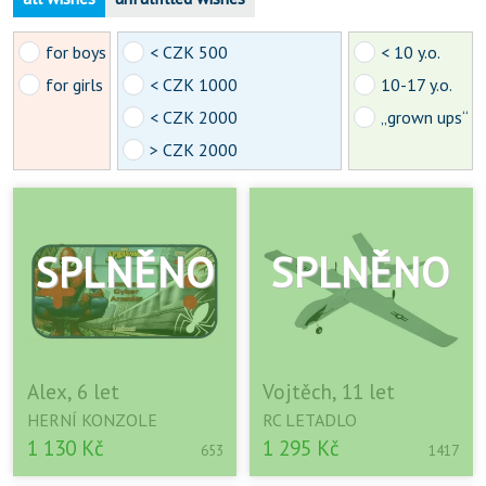
for boys
< CZK 500
< 10 y.o.
for girls
< CZK 1000
10-17 y.o.
< CZK 2000
„grown ups“
> CZK 2000
Alex, 6 let
Vojtěch, 11 let
HERNÍ KONZOLE
RC LETADLO
1 130 Kč
1 295 Kč
653
1417