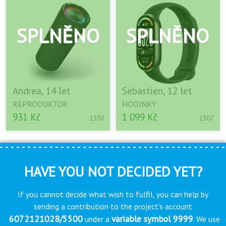
Andrea, 14 let
Sebastien, 12 let
REPRODUKTOR
HODINKY
931 Kč
1 099 Kč
1330
1307
HAVE YOU NOT DECIDED YET?
If you cannot decide what wish to fulfil, you can help by
sending a contribution to the project’s account
6072121028/5500
variable symbol 9999
under a
. We use