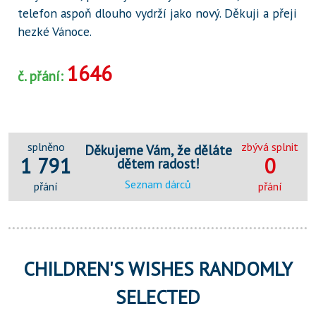
telefon aspoň dlouho vydrží jako nový. Děkuji a přeji
hezké Vánoce.
1646
č. přání:
splněno
zbývá splnit
Děkujeme Vám, že děláte
1 791
0
dětem radost!
Seznam dárců
přání
přání
CHILDREN'S WISHES RANDOMLY
SELECTED