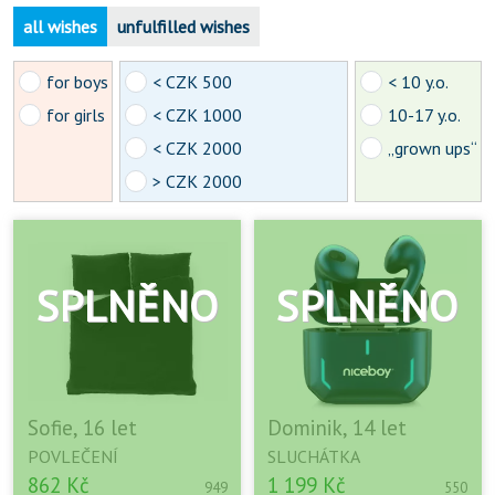
all wishes
unfulfilled wishes
for boys
< CZK 500
< 10 y.o.
for girls
< CZK 1000
10-17 y.o.
< CZK 2000
„grown ups“
> CZK 2000
Sofie, 16 let
Dominik, 14 let
POVLEČENÍ
SLUCHÁTKA
862 Kč
1 199 Kč
949
550