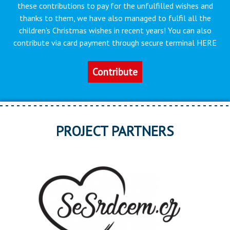
these contributions to pay for the unfulfilled wishes and
thanks to them, we have also managed to fulfil all the
children’s Christmas wishes in recent years! You can also
contribute via card payment through secure terminal HERE
Contribute
PROJECT PARTNERS