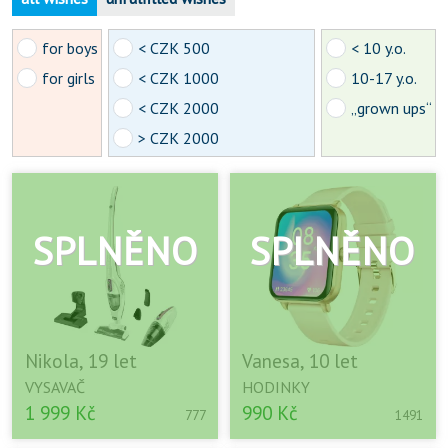
for boys
< CZK 500
< 10 y.o.
for girls
< CZK 1000
10-17 y.o.
< CZK 2000
„grown ups“
> CZK 2000
Nikola, 19 let
Vanesa, 10 let
VYSAVAČ
HODINKY
1 999 Kč
990 Kč
777
1491