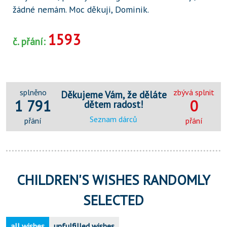
žádné nemám. Moc děkuji, Dominik.
1593
č. přání:
splněno
zbývá splnit
Děkujeme Vám, že děláte
1 791
0
dětem radost!
Seznam dárců
přání
přání
CHILDREN'S WISHES RANDOMLY
SELECTED
all wishes
unfulfilled wishes