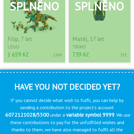
Filip, 7 let
Matěj, 17 let
LEGO
TRIKO
1 659 Kč
739 Kč
1349
333
HAVE YOU NOT DECIDED YET?
If you cannot decide what wish to fulfil, you can help by
sending a contribution to the project’s account
6072121028/5500
variable symbol 9999
under a
. We use
these contributions to pay for the unfulfilled wishes and
thanks to them, we have also managed to fulfil all the