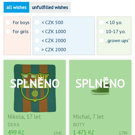
all wishes
unfulfilled wishes
for boys
< CZK 500
< 10 y.o.
for girls
< CZK 1000
10-17 y.o.
< CZK 2000
„grown ups“
> CZK 2000
Nikola, 17 let
Michal, 7 let
DEKA
BOTY
499 Kč
1 475 Kč
1641
1788