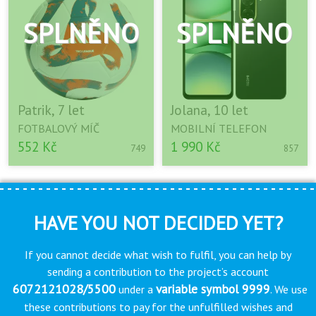
Patrik, 7 let
Jolana, 10 let
FOTBALOVÝ MÍČ
MOBILNÍ TELEFON
552 Kč
1 990 Kč
749
857
HAVE YOU NOT DECIDED YET?
If you cannot decide what wish to fulfil, you can help by
sending a contribution to the project’s account
6072121028/5500
variable symbol 9999
under a
. We use
these contributions to pay for the unfulfilled wishes and