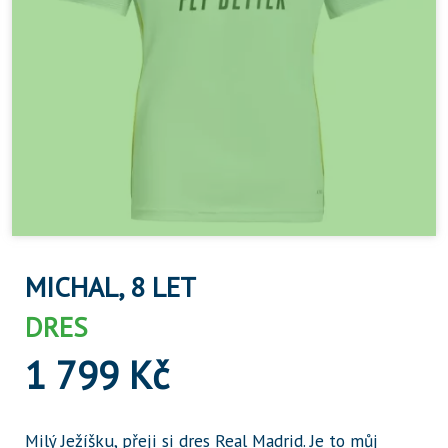
MICHAL, 8 LET
DRES
1 799 Kč
Milý Ježíšku, přeji si dres Real Madrid. Je to můj