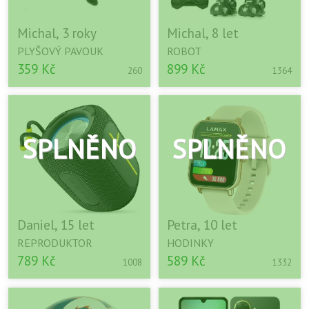
Michal, 3 roky
Michal, 8 let
PLYŠOVÝ PAVOUK
ROBOT
359 Kč
899 Kč
260
1364
Daniel, 15 let
Petra, 10 let
REPRODUKTOR
HODINKY
789 Kč
589 Kč
1008
1332