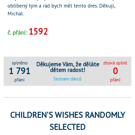
oblíbený tým a rád bych měl tento dres. Děkuji,
Michal.
1592
č. přání:
splněno
zbývá splnit
Děkujeme Vám, že děláte
1 791
0
dětem radost!
Seznam dárců
přání
přání
CHILDREN'S WISHES RANDOMLY
SELECTED