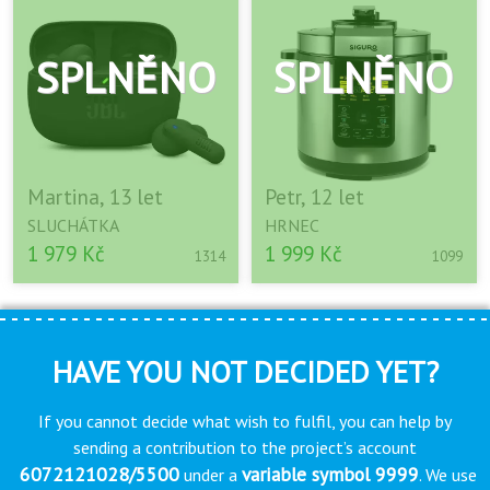
Martina, 13 let
Petr, 12 let
SLUCHÁTKA
HRNEC
1 979 Kč
1 999 Kč
1314
1099
HAVE YOU NOT DECIDED YET?
If you cannot decide what wish to fulfil, you can help by
sending a contribution to the project’s account
6072121028/5500
variable symbol 9999
under a
. We use