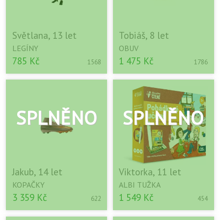
Světlana, 13 let
Tobiáš, 8 let
LEGÍNY
OBUV
785 Kč
1 475 Kč
1568
1786
Jakub, 14 let
Viktorka, 11 let
KOPAČKY
ALBI TUŽKA
3 359 Kč
1 549 Kč
622
454