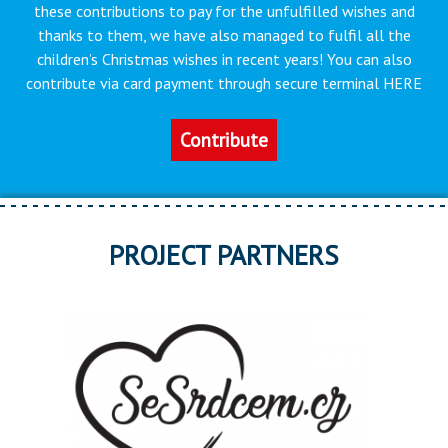
these contributions to pay for the unfulfilled wishes and
thanks to them, we have also managed to fulfil all the
children’s Christmas wishes in recent years! You can also
contribute via card payment through secure terminal HERE
Contribute
PROJECT PARTNERS