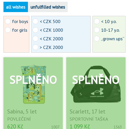
all wishes
unfulfilled wishes
for boys
< CZK 500
< 10 y.o.
for girls
< CZK 1000
10-17 y.o.
< CZK 2000
„grown ups“
> CZK 2000
Sabina, 5 let
Scarlett, 17 let
POVLEČENÍ
SPORTOVNÍ TAŠKA
620 Kč
1 099 Kč
1007
1563