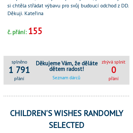
si chtěla střádat výbavu pro svůj budoucí odchod z DD.
Děkuji. Kateřina
155
č. přání:
splněno
zbývá splnit
Děkujeme Vám, že děláte
1 791
0
dětem radost!
Seznam dárců
přání
přání
CHILDREN'S WISHES RANDOMLY
SELECTED