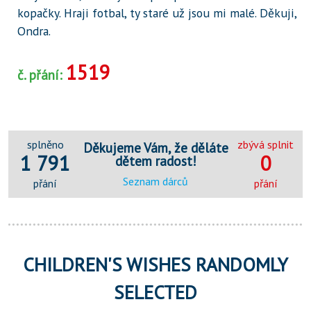
kopačky. Hraji fotbal, ty staré už jsou mi malé. Děkuji,
Ondra.
1519
č. přání:
splněno
zbývá splnit
Děkujeme Vám, že děláte
1 791
0
dětem radost!
Seznam dárců
přání
přání
CHILDREN'S WISHES RANDOMLY
SELECTED