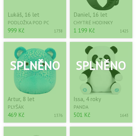
Lukáš, 16 let
Daniel, 16 let
PODLOŽKA POD PC
CHYTRÉ HODINKY
999 Kč
1 199 Kč
1738
1425
Artur, 8 let
Issa, 4 roky
PLYŠÁK
PANDA
469 Kč
501 Kč
1376
1643