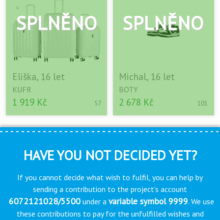
Eliška, 16 let
Michal, 16 let
KUFR
BOTY
1 919 Kč
2 678 Kč
57
101
HAVE YOU NOT DECIDED YET?
If you cannot decide what wish to fulfil, you can help by
sending a contribution to the project’s account
6072121028/5500
variable symbol 9999
under a
. We use
these contributions to pay for the unfulfilled wishes and