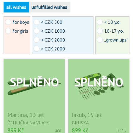
all wishes
unfulfilled wishes
for boys
< CZK 500
< 10 y.o.
for girls
< CZK 1000
10-17 y.o.
< CZK 2000
„grown ups“
> CZK 2000
Martina, 13 let
Jakub, 15 let
ŽEHLIČKA NA VLASY
BRUSKA
899 Kč
899 Kč
408
1656