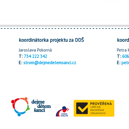
koordinátorka projektu za DDŠ
koord
Jaroslava Pokorná
Petra 
T:
734 222 342
T:
606
E:
strom@dejmedetemsanci.cz
E:
pet