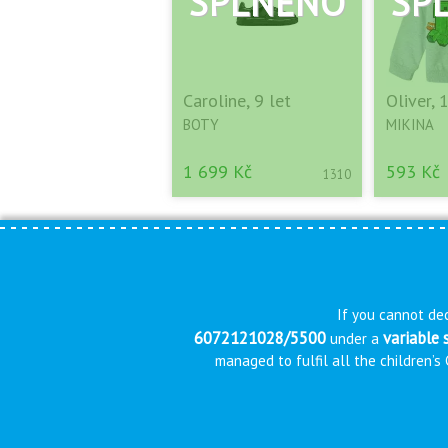
Caroline, 9 let
Oliver, 
BOTY
MIKINA
1 699 Kč
593 Kč
1310
If you cannot dec
6072121028/5500
variable
under a
managed to fulfil all the children’