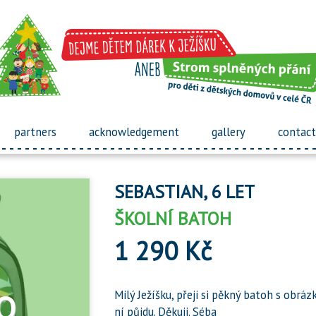
partners
acknowledgement
gallery
contact
SEBASTIAN, 6 LET
ŠKOLNÍ BATOH
1 290 Kč
Milý Ježíšku, přeji si pěkný batoh s obrá
ní půjdu. Děkuji. Séba