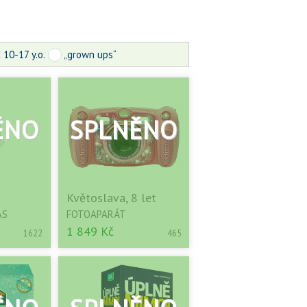
10-17 y.o.
„grown ups“
Květoslava, 8 let
AS
FOTOAPARÁT
1 849 Kč
1622
465