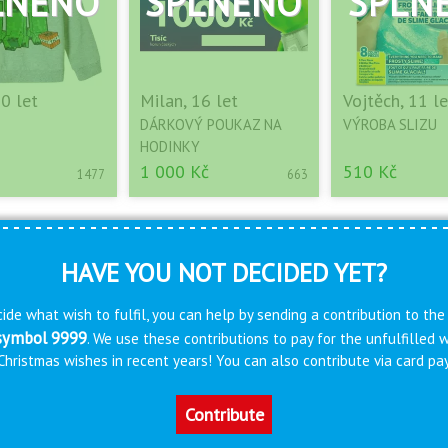
10 let
Milan, 16 let
Vojtěch, 11 le
DÁRKOVÝ POUKAZ NA
VÝROBA SLIZU
HODINKY
1 000 Kč
510 Kč
1477
663
HAVE YOU NOT DECIDED YET?
ide what wish to fulfil, you can help by sending a contribution to the
 symbol 9999
. We use these contributions to pay for the unfulfilled
s Christmas wishes in recent years! You can also contribute via card 
Contribute