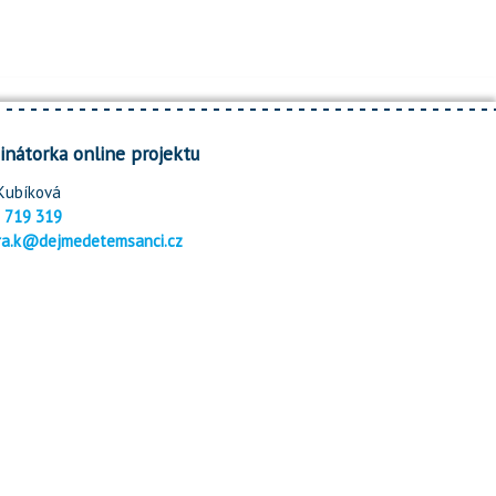
inátorka online projektu
Kubíková
 719 319
ra.k@dejmedetemsanci.cz