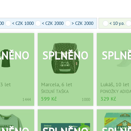
00
< CZK 1000
< CZK 2000
> CZK 2000
< 10 y.o.
13 let
Marcela, 6 let
Lukáš, 10 let
ŠKOLNÍ TAŠKA
PONOŽKY ADID
599 Kč
329 Kč
1444
1000