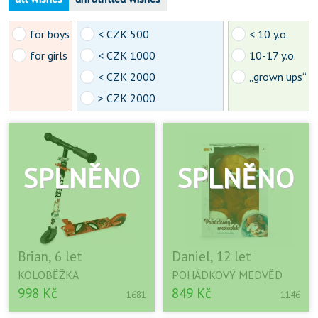
for boys
< CZK 500
< 10 y.o.
for girls
< CZK 1000
10-17 y.o.
< CZK 2000
„grown ups“
> CZK 2000
Brian, 6 let
Daniel, 12 let
KOLOBĚŽKA
POHÁDKOVÝ MEDVĚD
998 Kč
849 Kč
1681
1146