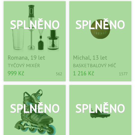
Romana, 19 let
Michal, 13 let
TYČOVÝ MIXÉR
BASKETBALOVÝ MÍČ
999 Kč
1 216 Kč
562
1577