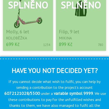
Molly, 6 let
Filip, 9 let
KOLOBĚŽKA
MIKINA
699 Kč
899 Kč
1234
780
HAVE YOU NOT DECIDED YET?
If you cannot decide what wish to fulfil, you can help by
sending a contribution to the project’s account
6072121028/5500
variable symbol 9999
under a
. We use
these contributions to pay for the unfulfilled wishes and
thanks to them, we have also managed to fulfil all the