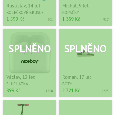
Rastislav, 14 let
Michal, 9 let
KOLEČKOVÉ BRUSLE
KOPAČKY
1 599 Kč
1 359 Kč
201
917
Václav, 12 let
Roman, 17 let
SLUCHÁTKA
BOTY
899 Kč
2 721 Kč
1358
1223