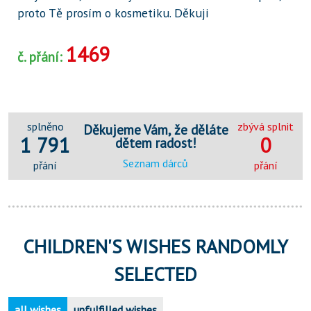
proto Tě prosím o kosmetiku. Děkuji
1469
č. přání:
splněno
zbývá splnit
Děkujeme Vám, že děláte
1 791
0
dětem radost!
Seznam dárců
přání
přání
CHILDREN'S WISHES RANDOMLY
SELECTED
all wishes
unfulfilled wishes