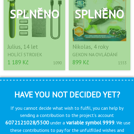
Julius, 14 let
Nikolas, 4 roky
HOLÍCÍ STROJEK
GEKON NA OVLÁDÁNÍ
1 189 Kč
899 Kč
1090
1553
HAVE YOU NOT DECIDED YET?
If you cannot decide what wish to fulfil, you can help by
sending a contribution to the project’s account
6072121028/5500
variable symbol 9999
under a
. We use
these contributions to pay for the unfulfilled wishes and