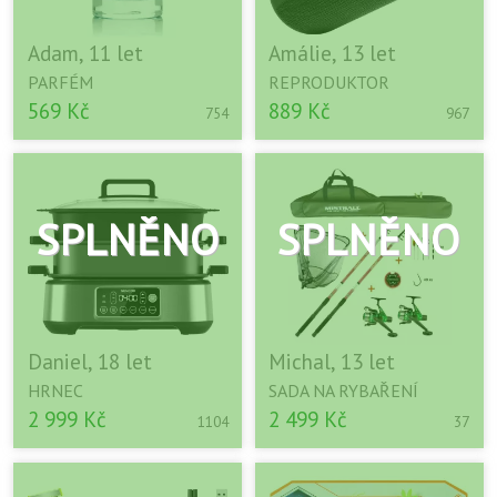
Adam, 11 let
Amálie, 13 let
PARFÉM
REPRODUKTOR
569 Kč
889 Kč
754
967
Daniel, 18 let
Michal, 13 let
HRNEC
SADA NA RYBAŘENÍ
2 999 Kč
2 499 Kč
1104
37