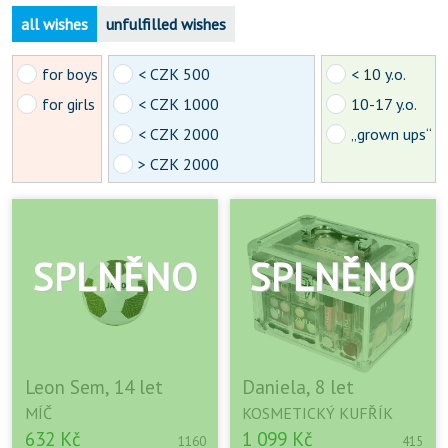
all wishes
unfulfilled wishes
for boys
< CZK 500
< 10 y.o.
for girls
< CZK 1000
10-17 y.o.
< CZK 2000
„grown ups“
> CZK 2000
Leon Sem, 14 let
Daniela, 8 let
MÍČ
KOSMETICKÝ KUFŘÍK
632 Kč
1 099 Kč
1160
415