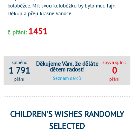
koloběžce. Mít svou koloběžku by bylo moc fajn.
Děkuji a přeji krásné Vánoce
1451
č. přání:
splněno
zbývá splnit
Děkujeme Vám, že děláte
1 791
0
dětem radost!
Seznam dárců
přání
přání
CHILDREN'S WISHES RANDOMLY
SELECTED