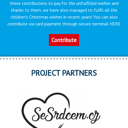
these contributions to pay for the unfulfilled wishes and
thanks to them, we have also managed to fulfil all the
children’s Christmas wishes in recent years! You can also
contribute via card payment through secure terminal HERE
Contribute
PROJECT PARTNERS