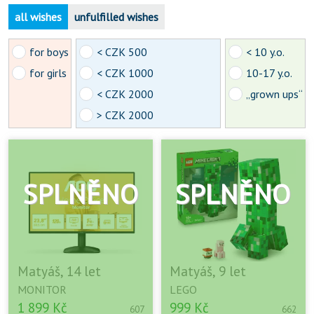
all wishes
unfulfilled wishes
for boys
< CZK 500
< 10 y.o.
for girls
< CZK 1000
10-17 y.o.
< CZK 2000
„grown ups“
> CZK 2000
Matyáš, 14 let
Matyáš, 9 let
MONITOR
LEGO
1 899 Kč
999 Kč
607
662