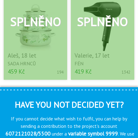
Aleš, 18 let
Valerie, 17 let
SADA HRNCŮ
FÉN
459 Kč
419 Kč
194
1342
HAVE YOU NOT DECIDED YET?
If you cannot decide what wish to fulfil, you can help by
sending a contribution to the project’s account
6072121028/5500
variable symbol 9999
under a
. We use