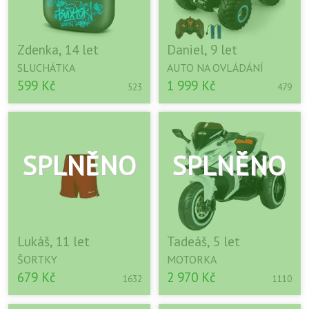
Zdenka, 14 let
Daniel, 9 let
SLUCHÁTKA
AUTO NA OVLÁDÁNÍ
599 Kč
1 999 Kč
523
479
Lukáš, 11 let
Tadeáš, 5 let
ŠORTKY
MOTORKA
679 Kč
2 970 Kč
1632
1110