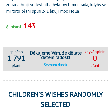
že ráda hraji volleyball a byla bych moc ráda, kdyby se
mi toto přání splnilo. Děkuji moc Nella.
143
č. přání:
splněno
zbývá splnit
Děkujeme Vám, že děláte
1 791
0
dětem radost!
Seznam dárců
přání
přání
CHILDREN'S WISHES RANDOMLY
SELECTED