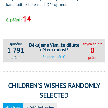
kamarádi je také mají. Děkuji moc
14
č. přání:
splněno
zbývá splnit
Děkujeme Vám, že děláte
1 791
0
dětem radost!
Seznam dárců
přání
přání
CHILDREN'S WISHES RANDOMLY
SELECTED
all wishes
unfulfilled wishes