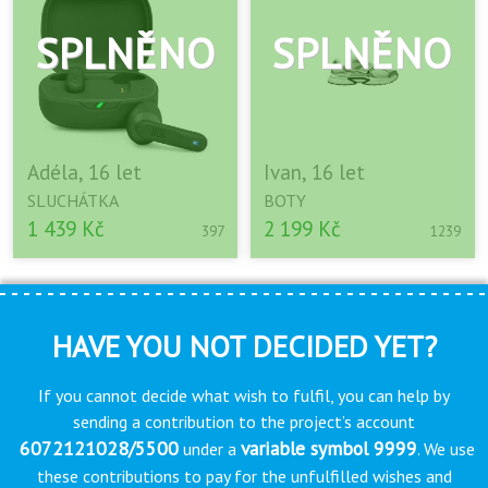
Adéla, 16 let
Ivan, 16 let
SLUCHÁTKA
BOTY
1 439 Kč
2 199 Kč
397
1239
HAVE YOU NOT DECIDED YET?
If you cannot decide what wish to fulfil, you can help by
sending a contribution to the project’s account
6072121028/5500
variable symbol 9999
under a
. We use
these contributions to pay for the unfulfilled wishes and