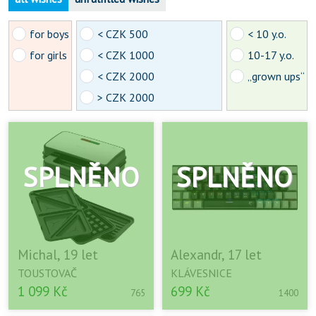
for boys
< CZK 500
< 10 y.o.
for girls
< CZK 1000
10-17 y.o.
< CZK 2000
„grown ups“
> CZK 2000
Michal, 19 let
Alexandr, 17 let
TOUSTOVAČ
KLÁVESNICE
1 099 Kč
699 Kč
765
1400