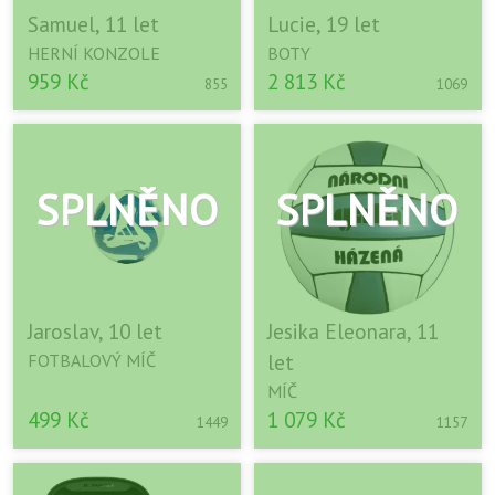
Samuel, 11 let
Lucie, 19 let
HERNÍ KONZOLE
BOTY
959 Kč
2 813 Kč
855
1069
Jaroslav, 10 let
Jesika Eleonara, 11
let
FOTBALOVÝ MÍČ
MÍČ
499 Kč
1 079 Kč
1449
1157