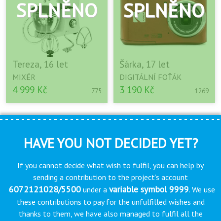
Tereza, 16 let
Šárka, 17 let
MIXÉR
DIGITÁLNÍ FOŤÁK
4 999 Kč
3 190 Kč
775
1269
HAVE YOU NOT DECIDED YET?
If you cannot decide what wish to fulfil, you can help by
sending a contribution to the project’s account
6072121028/5500
variable symbol 9999
under a
. We use
these contributions to pay for the unfulfilled wishes and
thanks to them, we have also managed to fulfil all the