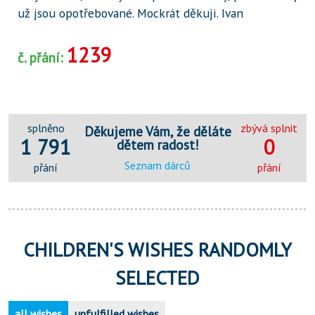
už jsou opotřebované. Mockrát děkuji. Ivan
1239
č. přání:
splněno
zbývá splnit
Děkujeme Vám, že děláte
1 791
0
dětem radost!
Seznam dárců
přání
přání
CHILDREN'S WISHES RANDOMLY
SELECTED
all wishes
unfulfilled wishes