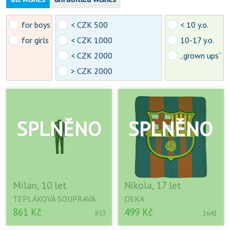
for boys
< CZK 500
< 10 y.o.
for girls
< CZK 1000
10-17 y.o.
< CZK 2000
„grown ups“
> CZK 2000
Milan, 10 let
Nikola, 17 let
TEPLÁKOVÁ SOUPRAVA
DEKA
861 Kč
499 Kč
833
1641