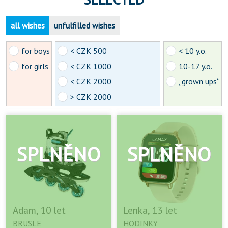
all wishes
unfulfilled wishes
for boys
< CZK 500
< 10 y.o.
for girls
< CZK 1000
10-17 y.o.
< CZK 2000
„grown ups“
> CZK 2000
Adam, 10 let
Lenka, 13 let
BRUSLE
HODINKY