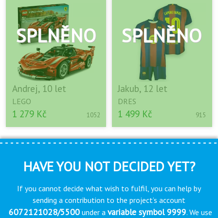
Andrej, 10 let
Jakub, 12 let
LEGO
DRES
1 279 Kč
1 499 Kč
1052
915
HAVE YOU NOT DECIDED YET?
If you cannot decide what wish to fulfil, you can help by
sending a contribution to the project’s account
6072121028/5500
variable symbol 9999
under a
. We use