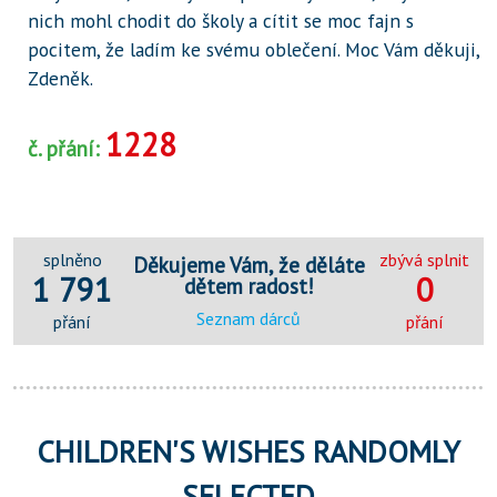
nich mohl chodit do školy a cítit se moc fajn s
pocitem, že ladím ke svému oblečení. Moc Vám děkuji,
Zdeněk.
1228
č. přání:
splněno
zbývá splnit
Děkujeme Vám, že děláte
1 791
0
dětem radost!
Seznam dárců
přání
přání
CHILDREN'S WISHES RANDOMLY
SELECTED