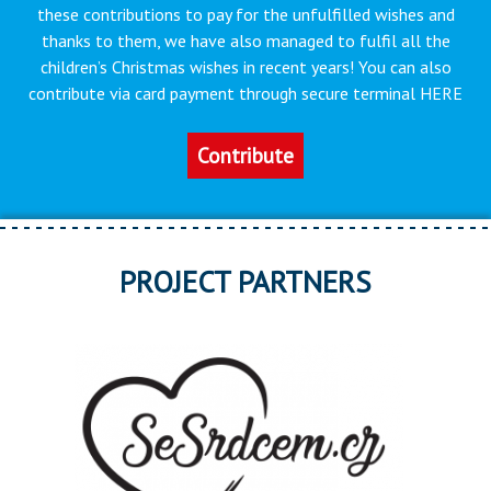
these contributions to pay for the unfulfilled wishes and
thanks to them, we have also managed to fulfil all the
children’s Christmas wishes in recent years! You can also
contribute via card payment through secure terminal HERE
Contribute
PROJECT PARTNERS