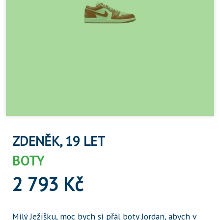
ZDENĚK, 19 LET
BOTY
2 793 Kč
Milý Ježíšku, moc bych si přál boty Jordan, abych v