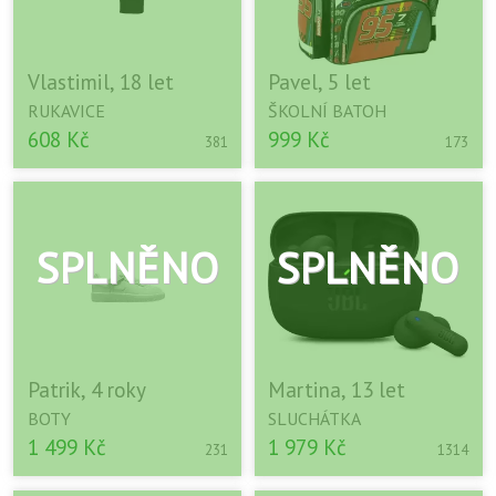
Vlastimil, 18 let
Pavel, 5 let
RUKAVICE
ŠKOLNÍ BATOH
608 Kč
999 Kč
381
173
Patrik, 4 roky
Martina, 13 let
BOTY
SLUCHÁTKA
1 499 Kč
1 979 Kč
231
1314