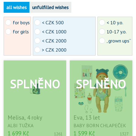
all wishes
unfulfilled wishes
for boys
< CZK 500
< 10 y.o.
for girls
< CZK 1000
10-17 y.o.
< CZK 2000
„grown ups“
> CZK 2000
Melisa, 4 roky
Eva, 13 let
ALBI TUŽKA
BABY BORN CHLAPEČEK
1 699 Kč
1 599 Kč
1261
1327