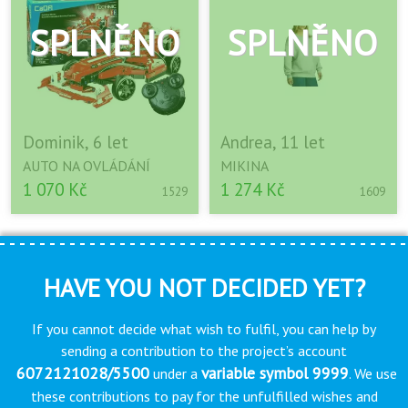
Dominik, 6 let
Andrea, 11 let
AUTO NA OVLÁDÁNÍ
MIKINA
1 070 Kč
1 274 Kč
1529
1609
HAVE YOU NOT DECIDED YET?
If you cannot decide what wish to fulfil, you can help by
sending a contribution to the project’s account
6072121028/5500
variable symbol 9999
under a
. We use
these contributions to pay for the unfulfilled wishes and