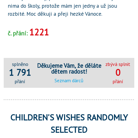
nima do školy, protože mám jen jedny a už jsou
rozbité. Moc děkuji a přeji hezké Vánoce.
1221
č. přání:
splněno
zbývá splnit
Děkujeme Vám, že děláte
1 791
0
dětem radost!
Seznam dárců
přání
přání
CHILDREN'S WISHES RANDOMLY
SELECTED