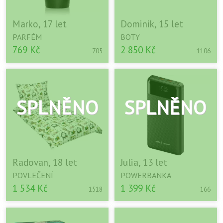
Marko, 17 let
Dominik, 15 let
PARFÉM
BOTY
769 Kč
2 850 Kč
705
1106
Radovan, 18 let
Julia, 13 let
POVLEČENÍ
POWERBANKA
1 534 Kč
1 399 Kč
1518
166