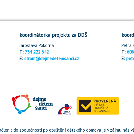
koordinátorka projektu za DDŠ
koord
Jaroslava Pokorná
Petra 
T:
734 222 342
T:
606
E:
strom@dejmedetemsanci.cz
E:
pet
členit do společnosti po opuštění dětského domova je v zájmu nás vš