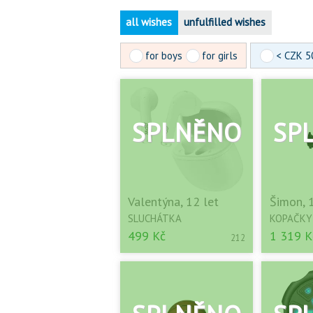
all wishes
unfulfilled wishes
for boys
for girls
< CZK 5
Valentýna, 12 let
Šimon, 
SLUCHÁTKA
KOPAČKY
499 Kč
1 319 K
212