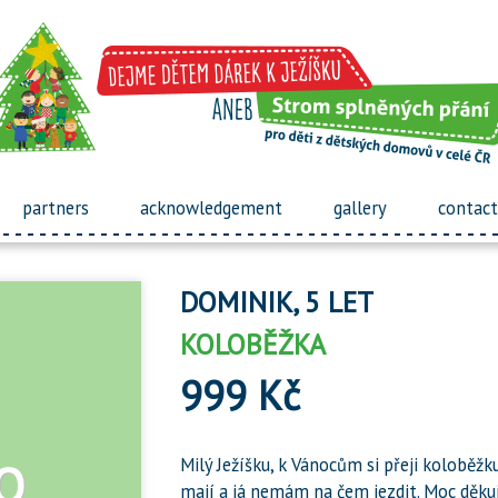
partners
acknowledgement
gallery
contact
DOMINIK, 5 LET
KOLOBĚŽKA
999 Kč
Milý Ježíšku, k Vánocům si přeji koloběžk
mají a já nemám na čem jezdit. Moc děku