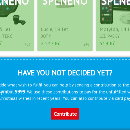
5 let
Lucie, 19 let
Matylda, 14 l
Í TERČ
BOTY
LED PÁSKY
č
2 547 Kč
519 Kč
763
248
HAVE YOU NOT DECIDED YET?
ide what wish to fulfil, you can help by sending a contribution to the
 symbol 9999
. We use these contributions to pay for the unfulfilled
s Christmas wishes in recent years! You can also contribute via card 
Contribute