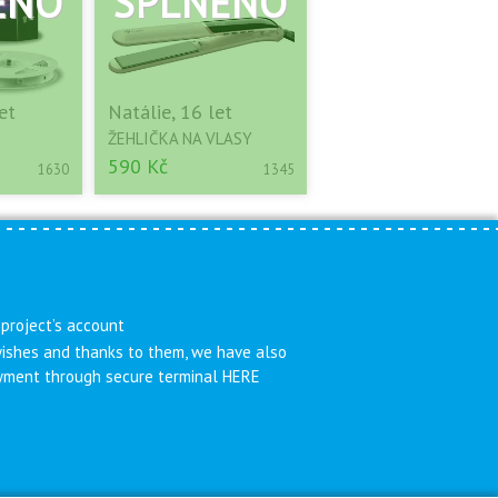
et
Natálie, 16 let
ŽEHLIČKA NA VLASY
590 Kč
1630
1345
 project’s account
 wishes and thanks to them, we have also
payment through secure terminal HERE