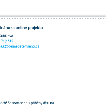
inátorka online projektu
Kubíková
 719 319
ra.k@dejmedetemsanci.cz
ech! Seznamte se s příběhy dětí na