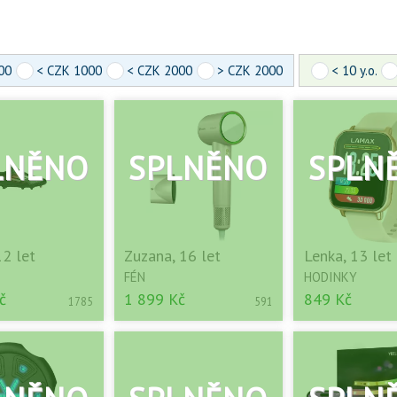
00
< CZK 1000
< CZK 2000
> CZK 2000
< 10 y.o.
12 let
Zuzana, 16 let
Lenka, 13 let
FÉN
HODINKY
č
1 899 Kč
849 Kč
1785
591