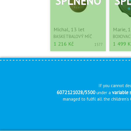
Michal, 13 let
Marie, 1
BASKETBALOVÝ MÍČ
BOXOVAC
1 216 Kč
1 499 K
1577
If you cannot dec
6072121028/5500
variable
under a
managed to fulfil all the children’