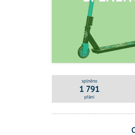
splněno
1 791
přání