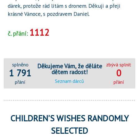
dárek, protože rád lítám s dronem. Děkuji a přeji
krásné Vánoce, s pozdravem Daniel.
1112
č. přání:
splněno
zbývá splnit
Děkujeme Vám, že děláte
1 791
0
dětem radost!
Seznam dárců
přání
přání
CHILDREN'S WISHES RANDOMLY
SELECTED