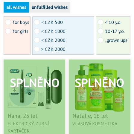
all wishes
unfulfilled wishes
for boys
< CZK 500
< 10 y.o.
for girls
< CZK 1000
10-17 y.o.
< CZK 2000
„grown ups“
> CZK 2000
Hana, 23 let
Natálie, 16 let
ELEKTRICKÝ ZUBNÍ
VLASOVÁ KOSMETIKA
KARTÁČEK