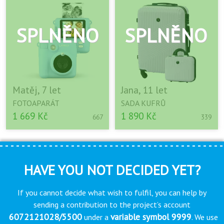
Matěj, 7 let
Jana, 11 let
FOTOAPARÁT
SADA KUFRŮ
1 669 Kč
1 890 Kč
667
339
HAVE YOU NOT DECIDED YET?
If you cannot decide what wish to fulfil, you can help by
sending a contribution to the project’s account
6072121028/5500
variable symbol 9999
under a
. We use