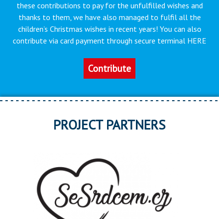
these contributions to pay for the unfulfilled wishes and
thanks to them, we have also managed to fulfil all the
children’s Christmas wishes in recent years! You can also
contribute via card payment through secure terminal HERE
Contribute
PROJECT PARTNERS