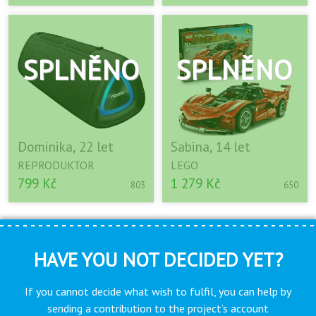
Dominika, 22 let
Sabina, 14 let
REPRODUKTOR
LEGO
799 Kč
1 279 Kč
803
650
HAVE YOU NOT DECIDED YET?
If you cannot decide what wish to fulfil, you can help by
sending a contribution to the project’s account