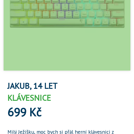
JAKUB, 14 LET
KLÁVESNICE
699 Kč
Milý Ježíšku, moc bych si přál herní klávesnici z