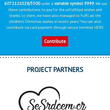
6072121028/5500
variable symbol 9999
under a
. We use
these contributions to pay for the unfulfilled wishes and
thanks to them, we have also managed to fulfil all the
children’s Christmas wishes in recent years! You can also
contribute via card payment through secure terminal HERE
Contribute
PROJECT PARTNERS