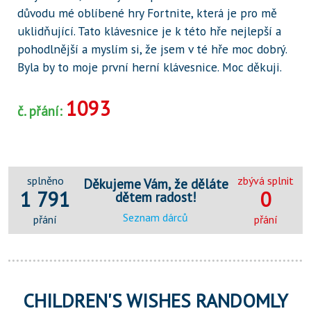
důvodu mé oblíbené hry Fortnite, která je pro mě
uklidňující. Tato klávesnice je k této hře nejlepší a
pohodlnější a myslím si, že jsem v té hře moc dobrý.
Byla by to moje první herní klávesnice. Moc děkuji.
1093
č. přání:
splněno
zbývá splnit
Děkujeme Vám, že děláte
1 791
0
dětem radost!
Seznam dárců
přání
přání
CHILDREN'S WISHES RANDOMLY