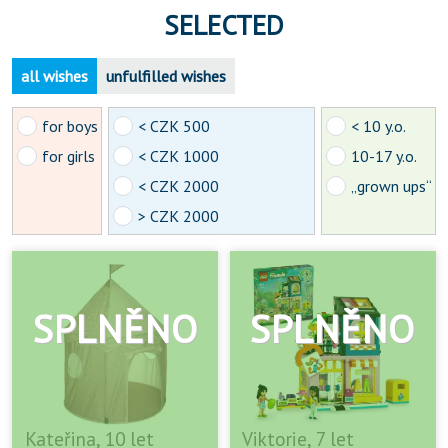
SELECTED
all wishes
unfulfilled wishes
for boys
< CZK 500
< 10 y.o.
for girls
< CZK 1000
10-17 y.o.
< CZK 2000
„grown ups“
> CZK 2000
Kateřina, 10 let
Viktorie, 7 let