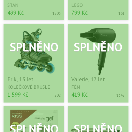
STAN
LEGO
499 Kč
799 Kč
1205
161
Erik, 13 let
Valerie, 17 let
KOLEČKOVÉ BRUSLE
FÉN
1 599 Kč
419 Kč
202
1342