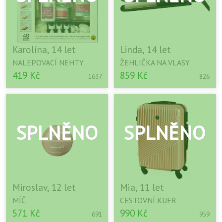
Karolína, 14 let
Linda, 14 let
NALEPOVACÍ NEHTY
ŽEHLIČKA NA VLASY
419 Kč
859 Kč
1637
826
Miroslav, 12 let
Mia, 11 let
MÍČ
CESTOVNÍ KUFR
571 Kč
990 Kč
691
959