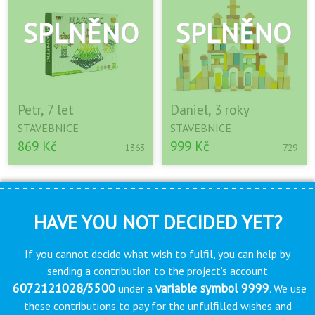
Petr, 7 let
Daniel, 3 roky
STAVEBNICE
STAVEBNICE
869 Kč
999 Kč
1363
729
HAVE YOU NOT DECIDED YET?
If you cannot decide what wish to fulfil, you can help by
sending a contribution to the project’s account
6072121028/5500
variable symbol 9999
under a
. We use
these contributions to pay for the unfulfilled wishes and