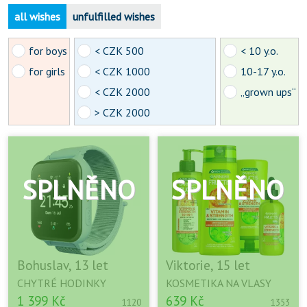
all wishes
unfulfilled wishes
for boys
< CZK 500
< 10 y.o.
for girls
< CZK 1000
10-17 y.o.
< CZK 2000
„grown ups“
> CZK 2000
Bohuslav, 13 let
Viktorie, 15 let
CHYTRÉ HODINKY
KOSMETIKA NA VLASY
1 399 Kč
639 Kč
1120
1353