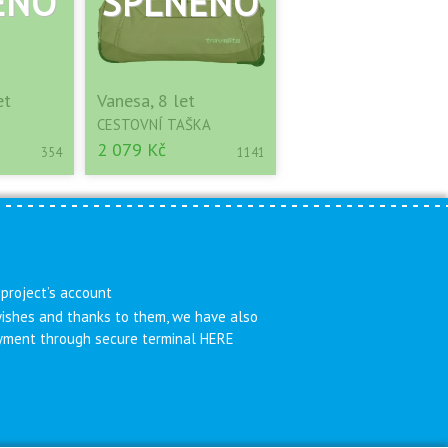
et
Vanesa, 8 let
CESTOVNÍ TAŠKA
2 079 Kč
354
1141
 project’s account
 wishes and thanks to them, we have also
payment through secure terminal HERE