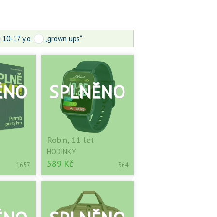
10-17 y.o.
„grown ups“
Robin, 11 let
HODINKY
589 Kč
1657
364