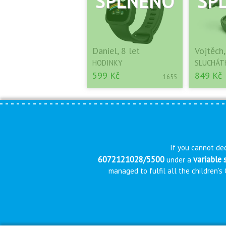
Daniel, 8 let
Vojtěch,
HODINKY
SLUCHÁT
599 Kč
849 Kč
1655
If you cannot dec
6072121028/5500
variable
under a
managed to fulfil all the children’