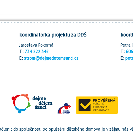
koordinátorka projektu za DDŠ
koord
Jaroslava Pokorná
Petra 
T:
734 222 342
T:
606
E:
strom@dejmedetemsanci.cz
E:
pet
členit do společnosti po opuštění dětského domova je v zájmu nás vš