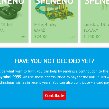
 19 let
Mike, 4 roky
Jaroslav, 13 l
KA
GARÁŽ
TEPLÁKY
324 Kč
1 250 Kč
396
297
HAVE YOU NOT DECIDED YET?
ide what wish to fulfil, you can help by sending a contribution to the
 symbol 9999
. We use these contributions to pay for the unfulfilled
s Christmas wishes in recent years! You can also contribute via card 
Contribute