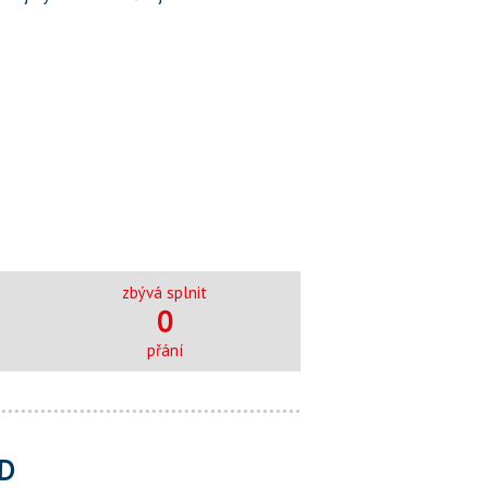
zbývá splnit
0
přání
D