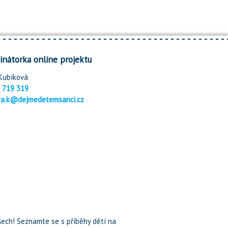
inátorka online projektu
Kubíková
 719 319
ra.k@dejmedetemsanci.cz
ech! Seznamte se s příběhy dětí na