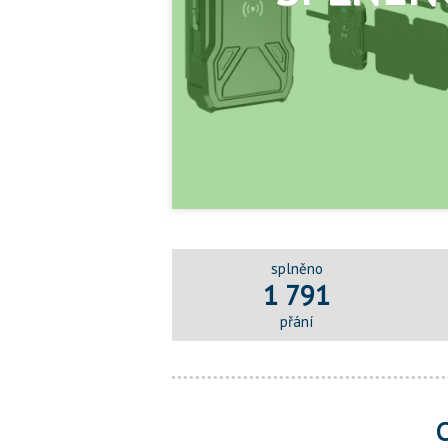
splněno
1 791
přání