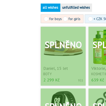
all wishes
unfulfilled wishes
for boys
for girls
< CZK 5
Daniel, 15 let
Viktorie
BOTY
KOSMETI
2 299 Kč
639 Kč
933