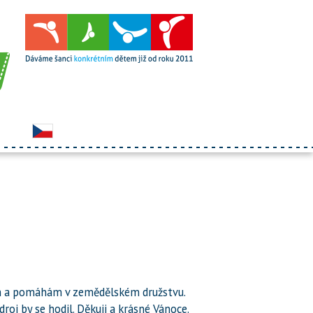
rem a pomáhám v zemědělském družstvu.
droj by se hodil. Děkuji a krásné Vánoce.